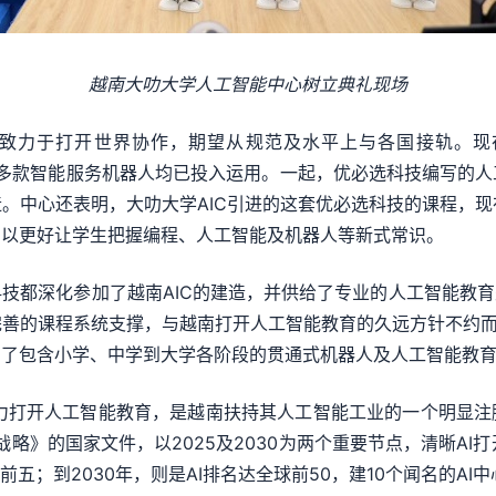
越南大叻大学人工智能中心树立典礼现场
，致力于打开世界协作，期望从规范及水平上与各国接轨。
克鲁泽等多款智能服务机器人均已投入运用。一起，优必选科技编写
。中心还表明，大叻大学AIC引进的这套优必选科技的课程，现
，以更好让学生把握编程、人工智能及机器人等新式常识。
都深化参加了越南AIC的建造，并供给了专业的人工智能教育处
善的课程系统支撑，与越南打开人工智能教育的久远方针不约而同
了包含小学、中学到大学各阶段的贯通式机器人及人工智能教育
大力打开人工智能教育，是越南扶持其人工智能工业的一个明显
战略》的国家文件，以2025及2030为两个重要节点，清晰AI打
五；到2030年，则是AI排名达全球前50，建10个闻名的AI中