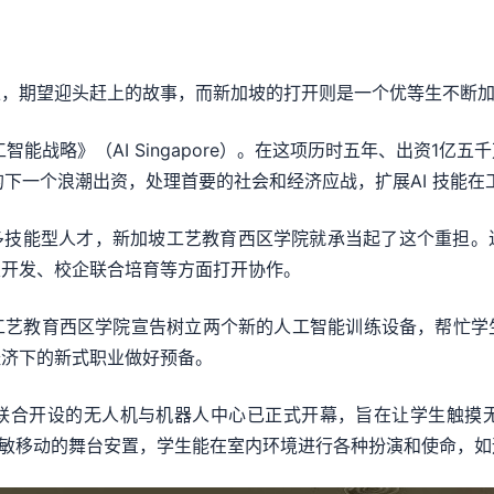
上，期望迎头赶上的故事，而新加坡的打开则是一个优等生不断
智能战略》（AI Singapore）。在这项历时五年、出资1
讨的下一个浪潮出资，处理首要的社会和经济应战，扩展AI 技能
许多技能型人才，新加坡工艺教育西区学院就承当起了这个重担。
及开发、校企联合培育等方面打开协作。
工艺教育西区学院宣告树立两个新的人工智能训练设备，帮忙学
经济下的新式职业做好预备。
联合开设的无人机与机器人中心已正式开幕，旨在让学生触摸无
可灵敏移动的舞台安置，学生能在室内环境进行各种扮演和使命，