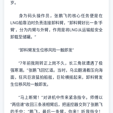
岁。
身为码头操作员，张鹏飞的核心任务便是在
LNG船靠泊时负责连接卸料臂，“卸料臂好比一条‘手
臂’，分为内臂与外臂，作用是将LNG从运输船安全
卸载至储罐。”
“卸料臂发生位移风险一触即发”
“7年前我刚转正上岗不久，长三角就遭遇了极
强寒潮。”张鹏飞回忆道。当时，乌云翻涌着压向海
面，狂风巨浪猛拍船舷，巨轮横摇起来，卸料臂发
生位移风险一触即发。
“马上断臂！”对讲机中传来紧急指令。师傅以
“两倍速”收回三条液相臂后，把遥控器交到了张鹏飞
的手中：“鹏飞，最后一条臂，你来！听我指令！