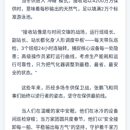
当冬供进入“冲峰”模式，接收站以4200万方保
供时，意味着每秒输出的天然气，足以填满2万个标
准游泳池。
“接收站像是与时间交锋的战场，运行班组长、
副站长、站长都化身‘人形调度中枢’——每天带队巡
检，3个班组24小时连轴转，捕捉核心设备每一处隐
患；高级操作员紧盯运行曲线，考虑生产能耗和运
行可靠性，只为把气化器调整到最稳、最省、最安
全的状态。”
这些年来，历经多场冬供保卫战，张鹏飞和同
事们始终以逆行者的姿态，坚守在保供最前线。
当人们在温暖的家中安眠，他们在冰冷的设备
间巡检穿梭；当万家团圆共度春节，他们以“安全接
卸每一船、平稳输出每方气”的坚持，守护着千家万