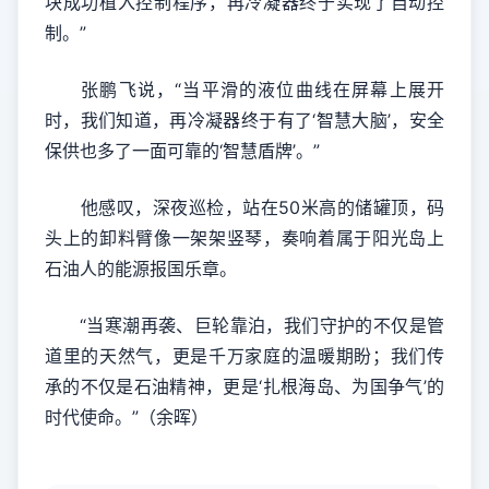
块成功植入控制程序，再冷凝器终于实现了自动控
制。”
张鹏飞说，“当平滑的液位曲线在屏幕上展开
时，我们知道，再冷凝器终于有了‘智慧大脑’，安全
保供也多了一面可靠的‘智慧盾牌’。”
他感叹，深夜巡检，站在50米高的储罐顶，码
头上的卸料臂像一架架竖琴，奏响着属于阳光岛上
石油人的能源报国乐章。
“当寒潮再袭、巨轮靠泊，我们守护的不仅是管
道里的天然气，更是千万家庭的温暖期盼；我们传
承的不仅是石油精神，更是‘扎根海岛、为国争气’的
时代使命。”（余晖）