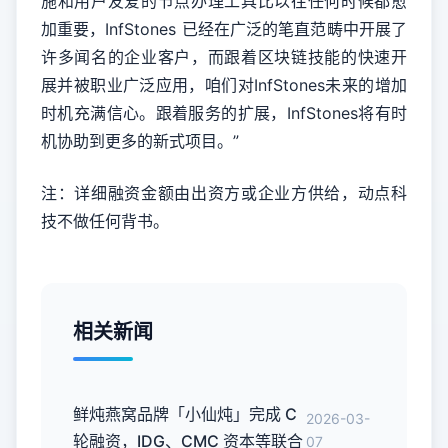
施和用户友爱的节点办理工具比以往任何时候都愈
加重要，InfStones 已经在广泛的笔直范畴中开展了
许多闻名的企业客户，而跟着区块链技能的快速开
展并被职业广泛应用，咱们对InfStones未来的增加
时机充满信心。跟着服务的扩展，InfStones将有时
机协助到更多的新式项目。”
注：详细融资金额由出资方或企业方供给，动点科
技不做任何背书。
相关新闻
鲜炖燕窝品牌「小仙炖」完成 C
2026-03-
轮融资，IDG、CMC 资本等联合
07