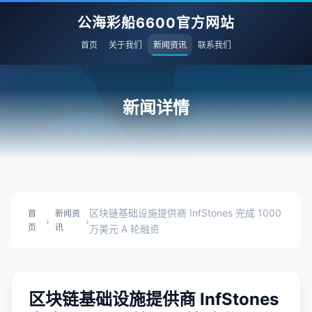
公海彩船6600官方网站
首页
关于我们
新闻资讯
联系我们
新闻详情
区块链基础设施提供商 InfStones 完成 1000
首
新闻资
›
›
页
讯
万美元 A 轮融资
区块链基础设施提供商 InfStones