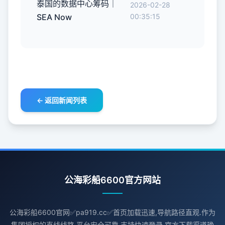
泰国的数据中心筹码｜
2026-02-28
SEA Now
00:35:15
← 返回新闻列表
公海彩船6600官方网站
公海彩船6600官网✅pa919.cc✅首页加载迅速,导航路径直观.作为
集团授权的直线线路,平台安全可靠,支持快速登录.官方下载渠道确