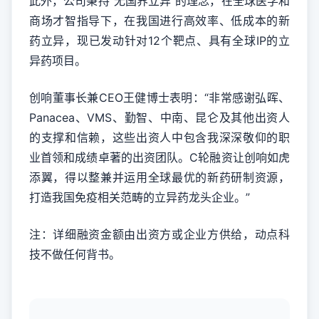
此外，公司秉持“无国界立异”的理念，在全球医学和
商场才智指导下，在我国进行高效率、低成本的新
药立异，现已发动针对12个靶点、具有全球IP的立
异药项目。
创响董事长兼CEO王健博士表明：“非常感谢弘晖、
Panacea、VMS、勤智、中南、昆仑及其他出资人
的支撑和信赖，这些出资人中包含我深深敬仰的职
业首领和成绩卓著的出资团队。C轮融资让创响如虎
添翼，得以整兼并运用全球最优的新药研制资源，
打造我国免疫相关范畴的立异药龙头企业。”
注：详细融资金额由出资方或企业方供给，动点科
技不做任何背书。