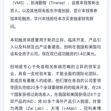
（VMS）、前海勤智（Triwise）、益普本钱等新出
资人，以及其他现有股东中南创投、昆仑本钱等参
加本轮融资，华兴本钱担任本次买卖独家财务顾
问。
本轮融资将首要用于新药立异、临床开发、产品引
入以及科研及出产设备建造。创响在我国和美国均
设有全资子公司，现在现已成功融资约1.4亿美元。
创响是专心于免疫相关疾病范畴的立异药领军企
业，具有一支经验丰富、才能全面的国际化团队，
其成员有着傲人的成绩。他们曾在各自的公司里领
导团队完结20多个全球重磅新药的临床开发，在28
个国家获得过商场准入，在我国和美国获得过6个立
异产品的IND，将30多个海外产品引入我国，并曾
为再鼎（Zai Lab）、天境（i-Mab）、冠科美博