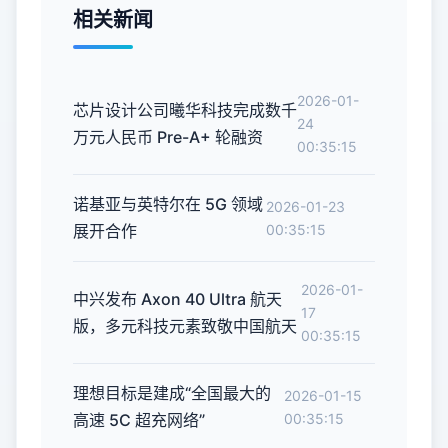
相关新闻
2026-01-
芯片设计公司曦华科技完成数千
24
万元人民币 Pre-A+ 轮融资
00:35:15
诺基亚与英特尔在 5G 领域
2026-01-23
展开合作
00:35:15
2026-01-
中兴发布 Axon 40 Ultra 航天
17
版，多元科技元素致敬中国航天
00:35:15
理想目标是建成“全国最大的
2026-01-15
高速 5C 超充网络”
00:35:15