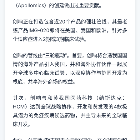
（Apollomics）的创建做出过重要贡献。
创响正在打造包含近20个产品的强壮管线，其最老
练产品IMG-020即将在美国、我国和欧洲，针对多
个适应症进入2期或3期临床试验。
创响的管线由“三轮驱动”。首要，创响将合适我国国
情的海外产品引入我国，并和海外协作伙伴一起展
开全球多中心临床试验，以深度协作与协同开发为
根底，共享海外商场的权益。
其次，创响与和黄我国医药科技（纳斯达克：
HCM）达到全球战略协作，开发和黄发现的4款极
具潜力的免疫疾病候选药物，并主导未来的全球临
床开发。