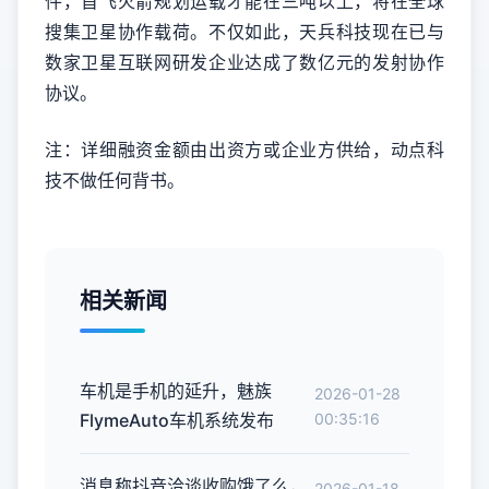
件，首飞火箭规划运载才能在三吨以上，将在全球
搜集卫星协作载荷。不仅如此，天兵科技现在已与
数家卫星互联网研发企业达成了数亿元的发射协作
协议。
注：详细融资金额由出资方或企业方供给，动点科
技不做任何背书。
相关新闻
车机是手机的延升，魅族
2026-01-28
FlymeAuto车机系统发布
00:35:16
消息称抖音洽谈收购饿了么，
2026-01-18