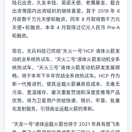
陆石出资、久友本钱、英诺天使、老鹰基金、载合
出资等国内出资组织的继续喜爱。其于 2019 年 6
月获数千万元天使轮融资，同年 8 月取得数千万元
天使+轮融资，本年 4 月取得过亿元人民币 Pre-A
轮融资。
现在，天兵科技已完结“天火一号”HCP 液体火箭发
动机全系统热试车、“天火二号”液体火箭发动机全系
统热试车，“天火三号”液体火箭发动机研发发展顺
畅，将于本年下半年完结全系统热试车。HCP 作为
新一代推进剂，使其运载火箭兼具低成本、无毒无
污染、宽温储存、屡次重复焚烧和深度变推等产品
优势，将为卫星用户供给快速、贱价、牢靠、批量
化发射服务，引领商业运载火箭的革新。
“天龙一号”液体运载火箭也将于 2021 年具有首飞条