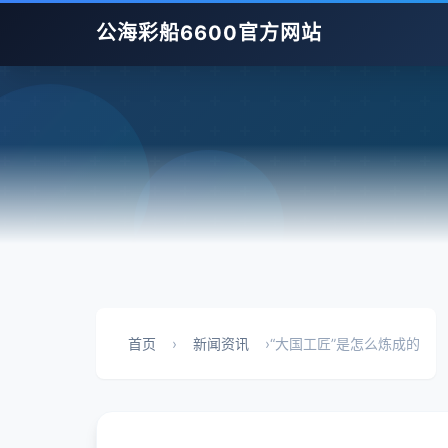
公海彩船6600官方网站
首页
›
新闻资讯
›
“大国工匠”是怎么炼成的