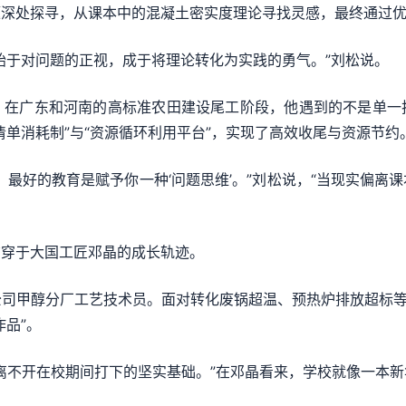
题深处探寻，从课本中的混凝土密实度理论寻找灵感，最终通过
于对问题的正视，成于将理论转化为实践的勇气。”刘松说。
广东和河南的高标准农田建设尾工阶段，他遇到的不是单一
清单消耗制”与“资源循环利用平台”，实现了高效收尾与资源节约
好的教育是赋予你一种‘问题思维’。”刘松说，“当现实偏离
穿于大国工匠邓晶的成长轨迹。
甲醇分厂工艺技术员。面对转化废锅超温、预热炉排放超标等现
品”。
不开在校期间打下的坚实基础。”在邓晶看来，学校就像一本新