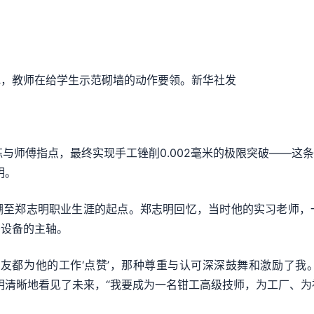
，教师在给学生示范砌墙的动作要领。新华社发
师傅指点，最终实现手工锉削0.002毫米的极限突破——这条
明。
郑志明职业生涯的起点。郑志明回忆，当时他的实习老师，
密设备的主轴。
都为他的工作‘点赞’，那种尊重与认可深深鼓舞和激励了我
明清晰地看见了未来，“我要成为一名钳工高级技师，为工厂、为