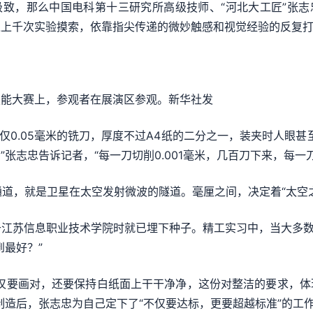
致，那么中国电科第十三研究所高级技师、“河北大工匠”张志忠
上千次实验摸索，依靠指尖传递的微妙触感和视觉经验的反复打磨
能大赛上，参观者在展演区参观。新华社发
0.05毫米的铣刀，厚度不过A4纸的二分之一，装夹时人眼甚
张志忠告诉记者，“每一刀切削0.001毫米，几百刀下来，每一刀
道，就是卫星在太空发射微波的隧道。毫厘之间，决定着“太空
苏信息职业技术学院时就已埋下种子。精工实习中，当大多数同
到最好？”
要画对，还要保持白纸面上干干净净，这份对整洁的要求，体
制造后，张志忠为自己定下了“不仅要达标，更要超越标准”的工