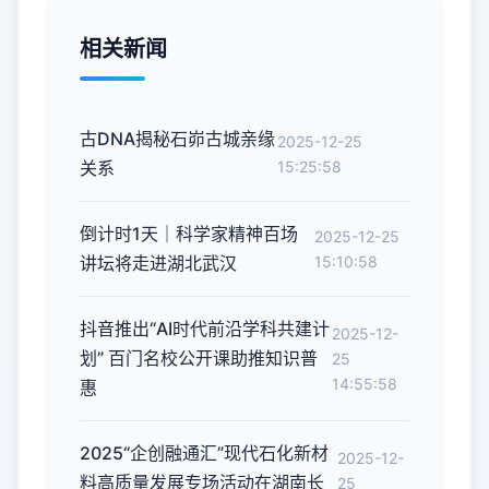
相关新闻
古DNA揭秘石峁古城亲缘
2025-12-25
关系
15:25:58
倒计时1天｜科学家精神百场
2025-12-25
讲坛将走进湖北武汉
15:10:58
抖音推出“AI时代前沿学科共建计
2025-12-
划” 百门名校公开课助推知识普
25
14:55:58
惠
2025“企创融通汇”现代石化新材
2025-12-
料高质量发展专场活动在湖南长
25