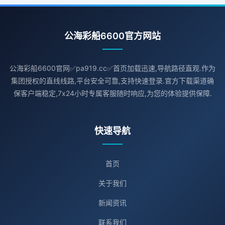
公海彩船6600官方网站
公海彩船6600官网✅pa919.cc✅首页加载迅速,导航路径直观.作为
集团授权的直线线路,平台安全可靠,支持快速登录.官方下载渠道确
保客户端稳定,7x24小时专属客服随时响应,为您的体验提供保障.
快速导航
首页
关于我们
新闻资讯
联系我们