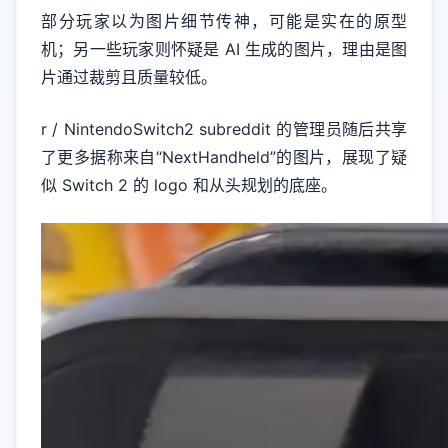
部分玩家以为图片细节传神，可能是实在的原型
机；另一些玩家则怀疑是 AI 生成的图片，理由是图
片通过裁剪且质量较低。
r / NintendoSwitch2 subreddit 的管理员随后共享
了更多据称来自“NextHandheld”的图片，展现了疑
似 Switch 2 的 logo 和从头规划的底座。