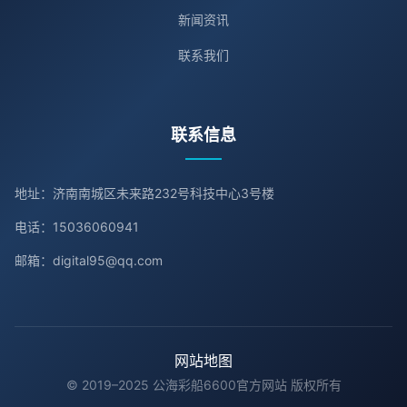
新闻资讯
联系我们
联系信息
地址：济南南城区未来路232号科技中心3号楼
电话：15036060941
邮箱：digital95@qq.com
网站地图
© 2019–2025 公海彩船6600官方网站 版权所有