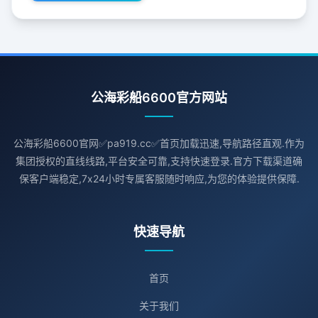
公海彩船6600官方网站
公海彩船6600官网✅pa919.cc✅首页加载迅速,导航路径直观.作为
集团授权的直线线路,平台安全可靠,支持快速登录.官方下载渠道确
保客户端稳定,7x24小时专属客服随时响应,为您的体验提供保障.
快速导航
首页
关于我们