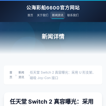
公海彩船6600官方网站
首页
关于我们
新闻资讯
联系我们
新闻详情
任天堂 Switch 2 真容曝光：采用 U 形支架、
首
新闻
›
›
页
资讯
磁吸 Joy-Con 接口
任天堂 Switch 2 真容曝光：采用