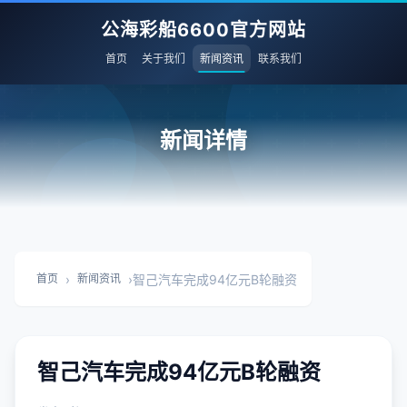
公海彩船6600官方网站
首页
关于我们
新闻资讯
联系我们
新闻详情
›
›
智己汽车完成94亿元B轮融资
首页
新闻资讯
智己汽车完成94亿元B轮融资