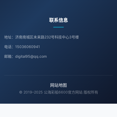
联系信息
地址：济南南城区未来路232号科技中心3号楼
电话：15036060941
邮箱：digital95@qq.com
网站地图
© 2019–2025 公海彩船6600官方网站 版权所有