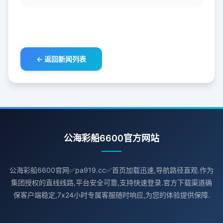
← 返回新闻列表
公海彩船6600官方网站
公海彩船6600官网✅pa919.cc✅首页加载迅速,导航路径直观.作为
集团授权的直线线路,平台安全可靠,支持快速登录.官方下载渠道确
保客户端稳定,7x24小时专属客服随时响应,为您的体验提供保障.