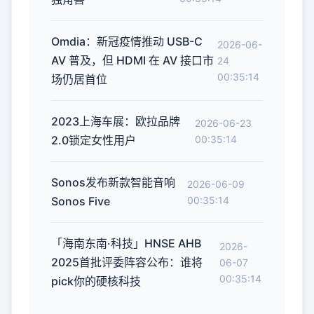
Omdia：新冠疫情推动 USB-C
2026-06-
AV 普及，但 HDMI 在 AV 接口市
24
00:35:14
场仍居首位
2023上海车展：欧拉品牌
2026-06-23
2.0锁定女性用户
00:35:14
Sonos发布新款智能音响
2026-06-09
Sonos Five
00:35:14
「海南东南·科技」HNSE AHB
2026-
2025首批评委阵容公布：谁将
06-07
00:35:14
pick你的硬核科技