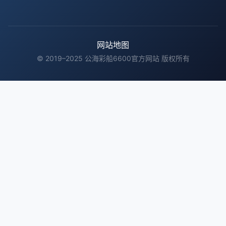
网站地图
© 2019–2025 公海彩船6600官方网站 版权所有