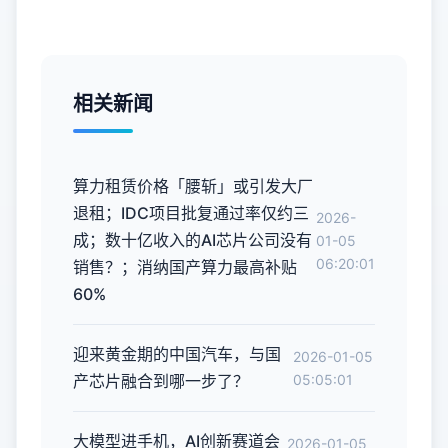
相关新闻
算力租赁价格「腰斩」或引发大厂
退租；IDC项目批复通过率仅约三
2026-
成；数十亿收入的AI芯片公司没有
01-05
06:20:01
销售？；消纳国产算力最高补贴
60%
迎来黄金期的中国汽车，与国
2026-01-05
产芯片融合到哪一步了？
05:05:01
大模型进手机，AI创新赛道会
2026-01-05