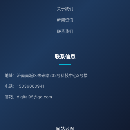
关于我们
新闻资讯
联系我们
联系信息
地址：济南南城区未来路232号科技中心3号楼
电话：15036060941
邮箱：digital95@qq.com
网站地图