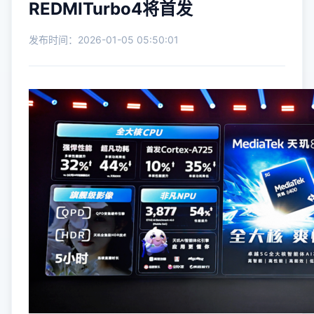
REDMITurbo4将首发
发布时间：2026-01-05 05:50:01