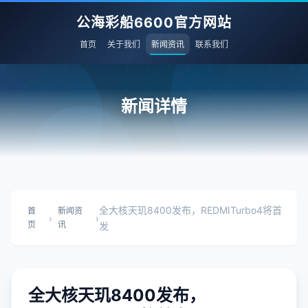
公海彩船6600官方网站
首页
关于我们
新闻资讯
联系我们
新闻详情
全大核天玑8400发布，REDMITurbo4将首
首
新闻资
›
›
页
讯
发
全大核天玑8400发布，