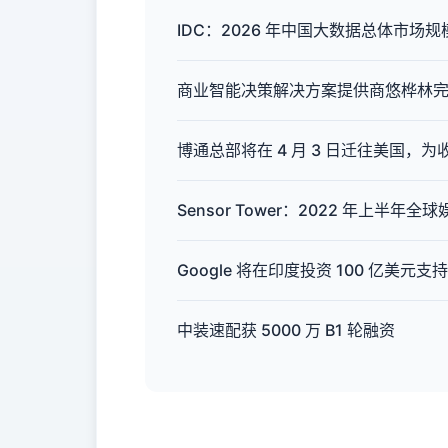
IDC：2026 年中国大数据总体市场规模
商业智能决策解决方案提供商悠桦林完成
博通总部将在 4 月 3 日迁往美国，
Sensor Tower：2022 年上半
Google 将在印度投资 100 亿美元
中装速配获 5000 万 B1 轮融资