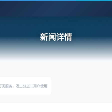
新闻详情
苹果订阅服务，近三分之二用户使用