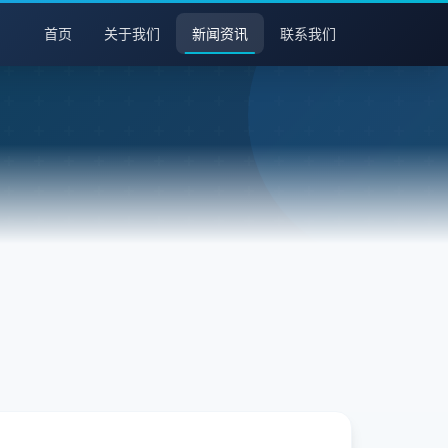
首页
关于我们
新闻资讯
联系我们