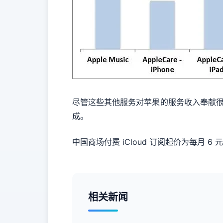
尽管这些其他服务对苹果的服务收入奉献很大
成。
中国商场付费 iCloud 订阅起价为每月 6 元
相关新闻