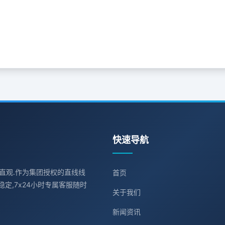
快速导航
路径直观.作为集团授权的直线线
首页
定,7x24小时专属客服随时
关于我们
新闻资讯