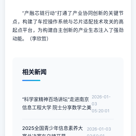
“产融芯链行动”打通了产业协同创新的关键节
点，构建了车控操作系统与芯片适配技术攻关的高
起点平台，为构建自主创新的产业生态注入了强劲
动能。（李欣哲）
相关新闻
2026-01-
“科学家精神百场讲坛”走进南京
03
信息工程大学 院士分享数学之美
05:20:01
2025全国青少年信息素养大
2026-01-03
02:50:01