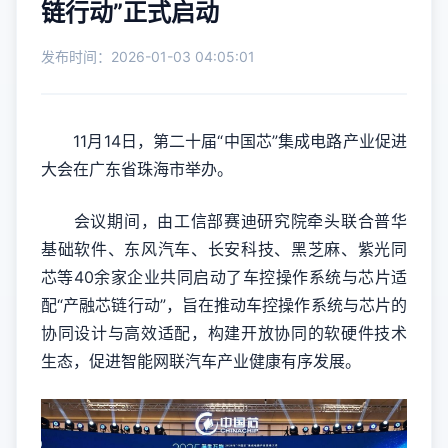
链行动”正式启动
发布时间：2026-01-03 04:05:01
11月14日，第二十届“中国芯”集成电路产业促进
大会在广东省珠海市举办。
会议期间，由工信部赛迪研究院牵头联合普华
基础软件、东风汽车、长安科技、黑芝麻、紫光同
芯等40余家企业共同启动了车控操作系统与芯片适
配“产融芯链行动”，旨在推动车控操作系统与芯片的
协同设计与高效适配，构建开放协同的软硬件技术
生态，促进智能网联汽车产业健康有序发展。