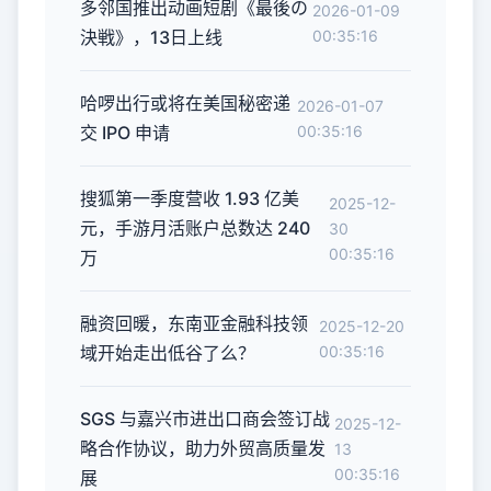
多邻国推出动画短剧《最後の
2026-01-09
決戦》，13日上线
00:35:16
哈啰出行或将在美国秘密递
2026-01-07
交 IPO 申请
00:35:16
搜狐第一季度营收 1.93 亿美
2025-12-
元，手游月活账户总数达 240
30
00:35:16
万
融资回暖，东南亚金融科技领
2025-12-20
域开始走出低谷了么？
00:35:16
SGS 与嘉兴市进出口商会签订战
2025-12-
略合作协议，助力外贸高质量发
13
00:35:16
展