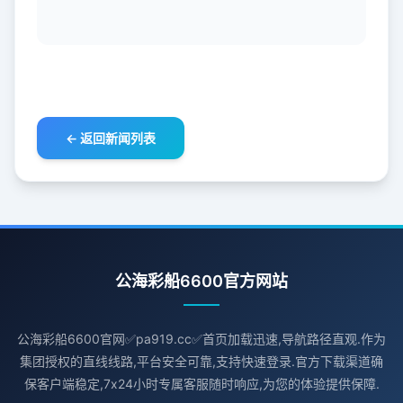
← 返回新闻列表
公海彩船6600官方网站
公海彩船6600官网✅pa919.cc✅首页加载迅速,导航路径直观.作为
集团授权的直线线路,平台安全可靠,支持快速登录.官方下载渠道确
保客户端稳定,7x24小时专属客服随时响应,为您的体验提供保障.