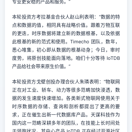
专业更安稳的产品和服务。”
本轮投资方考拉基金合伙人赵山利表明：“数据的特
点和数据的值，相同具有战略价值。跟着万物互联
的更迭，时序数据将建立新的数据根基，以及依据
此根基的新的范式和使用。Timecho 团队，数年，
悉心堆集，初心即从数据的根基动身；今日，审时
度势，将原创技能面向落地。咱们十分等待 IoTDB
产品给社会带来原生价值。”
本轮投资方戈壁创投办理合伙人朱璘表明：“物联网
正在对工业、轿车、动力等很多范畴加快浸透，数
据的发生速度快速增加。各类新式物联网使用关于
时序数据的存储、查询和剖析都提出了更高的要
求，正在催生出新一代数据库产品。天谋科技作为
国内这一范畴深耕多年的团队，在技能上长时间处
于领跑状况。其中心产品 IoTDB 正在经过开源社区