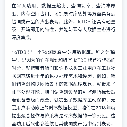
在写入功用、数据压缩比、查询功率、查询丰厚
度、内存空间占用、可扩展时序核算等方面具有远
超同类产品的杰出表现。此外，IoTDB 还具有轻量
级、开箱即用的特性，并能与现有大数据生态进行
深度集成。
“IoTDB 是一个‘物联网原生’时序数据库。称之为‘原
生’，是因为咱们在规划和编写 IoTDB 榜首行代码的
时分，就携带着咱们和许多龙头工业用户在工业物
联网范畴近十年的数据办理需求和经历。例如，咱
们调查到物联网场景下的数据乱序现象，就带来了
乱序处理才能；咱们调查到设备的可监测指标会跟
着设备晋级而改变，就提出了数据库主动保护、无
需用户手动修正的时序数据模型；咱们在2018年就
提出聚合操作与降采样是时序数据的一等公民。这
些功用后来也都连续在其他同类产品中得到表现，