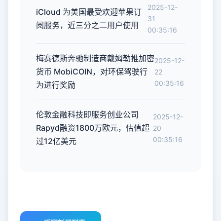
2025-12-
iCloud 为美国最受欢迎苹果订
31
阅服务，近三分之二用户使用
00:35:16
梅赛德斯奔驰制造商戴姆勒推加密
2025-12-
货币 MobiCOIN，对环保驾驶行
22
00:35:16
为进行奖励
伦敦金融科技即服务创业公司
2025-12-
Rapyd融资1800万欧元，估值超
20
00:35:16
过12亿美元