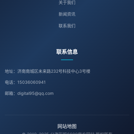
关于我们
新闻资讯
联系我们
联系信息
地址：济南南城区未来路232号科技中心3号楼
电话：15036060941
邮箱：digital95@qq.com
网站地图