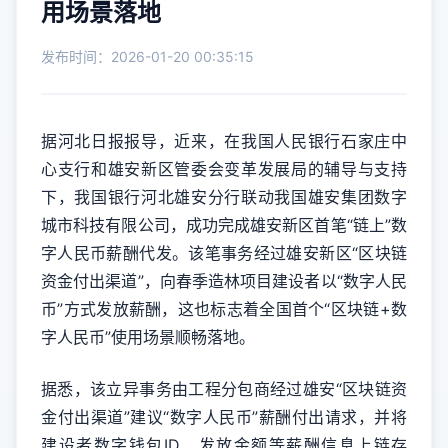
用场景落地
发布时间：2026-01-20 00:35:15
据河北日报报导，近来，在我国人民银行石家庄中
心支行和雄安新区管委会变革发展局的辅导与支持
下，我国银行河北雄安分行联动我国雄安集团数字
城市科技有限公司，成功完成雄安新区首笔“链上”数
字人民币薪酬代发。该笔事务经过雄安新区“区块链
资金付出渠道”，向春季造林项目建设者以“数字人民
币”方式发放薪酬，这也标志着全国首个“区块链+数
字人民币”使用场景顺畅落地。
据悉，该立异事务由工程分包商经过雄安“区块链资
金付出渠道”建议“数字人民币”薪酬付出请求，并将
建设者数字钱包ID、发放金额等薪酬信息上链存