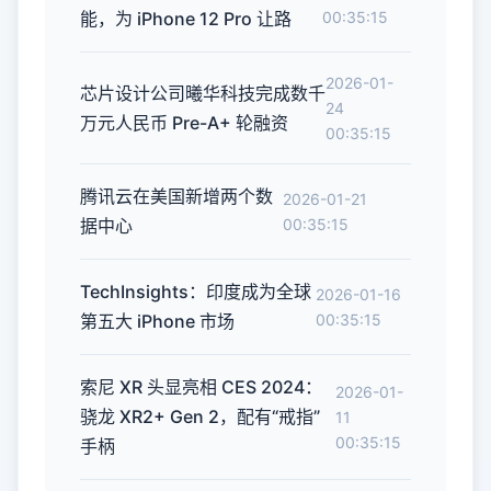
能，为 iPhone 12 Pro 让路
00:35:15
2026-01-
芯片设计公司曦华科技完成数千
24
万元人民币 Pre-A+ 轮融资
00:35:15
腾讯云在美国新增两个数
2026-01-21
据中心
00:35:15
TechInsights：印度成为全球
2026-01-16
第五大 iPhone 市场
00:35:15
索尼 XR 头显亮相 CES 2024：
2026-01-
骁龙 XR2+ Gen 2，配有“戒指”
11
00:35:15
手柄