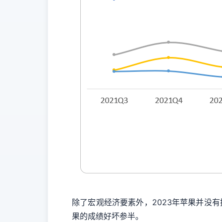
除了宏观经济要素外，2023年苹果并没有
果的成绩好坏参半。