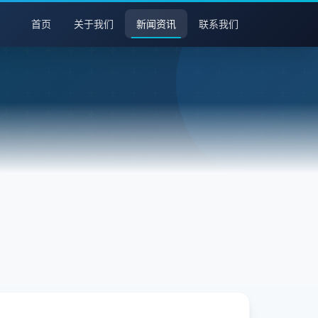
首页
关于我们
新闻资讯
联系我们