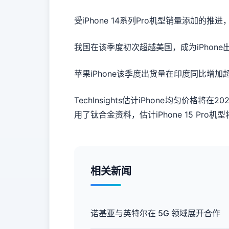
受iPhone 14系列Pro机型销量添加的
我国在该季度初次超越美国，成为iPhon
苹果iPhone该季度出货量在印度同比增
TechInsights估计iPhone均匀价格将在
用了钛合金资料，估计iPhone 15 Pro
相关新闻
诺基亚与英特尔在 5G 领域展开合作