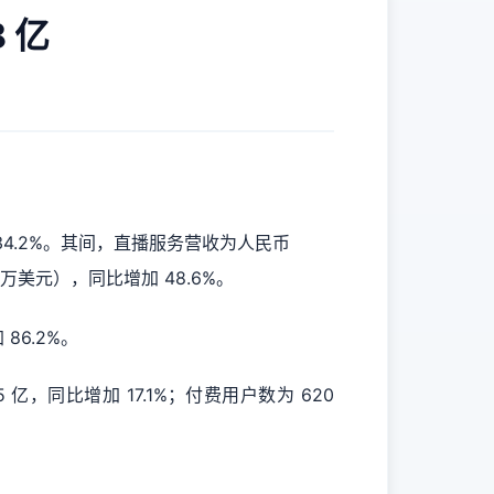
 亿
 34.2%。其间，直播服务营收为人民币
0 万美元），同比增加 48.6%。
86.2%。
 亿，同比增加 17.1%；付费用户数为 620