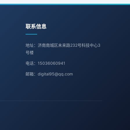
联系信息
地址：济南南城区未来路232号科技中心3
号楼
电话：15036060941
邮箱：digital95@qq.com