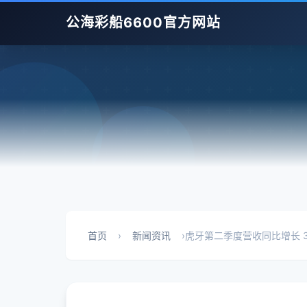
公海彩船6600官方网站
首页
›
新闻资讯
›
虎牙第二季度营收同比增长 34