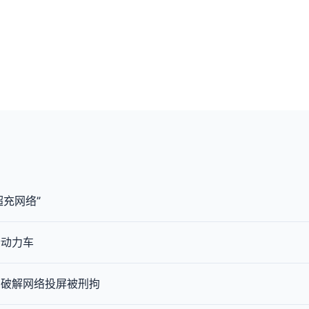
超充网络”
合动力车
因破解网络投屏被刑拘