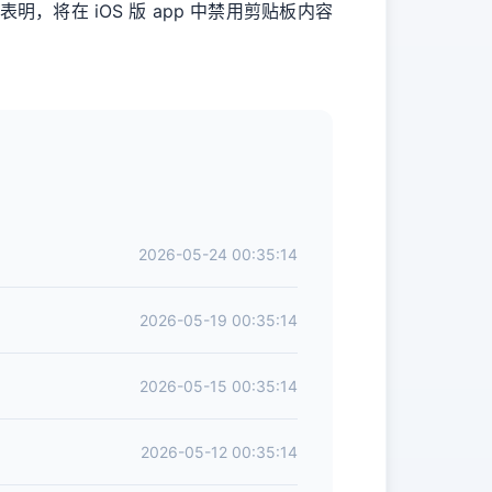
前表明，将在 iOS 版 app 中禁用剪贴板内容
2026-05-24 00:35:14
2026-05-19 00:35:14
2026-05-15 00:35:14
2026-05-12 00:35:14