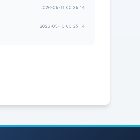
2026-05-11 00:35:14
2026-05-10 00:35:14