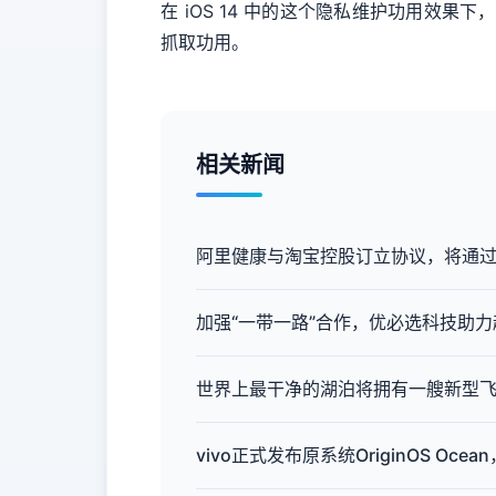
在 iOS 14 中的这个隐私维护功用效果下，现
抓取功用。
相关新闻
阿里健康与淘宝控股订立协议，将通
加强“一带一路”合作，优必选科技助
世界上最干净的湖泊将拥有一艘新型
vivo正式发布原系统OriginOS O