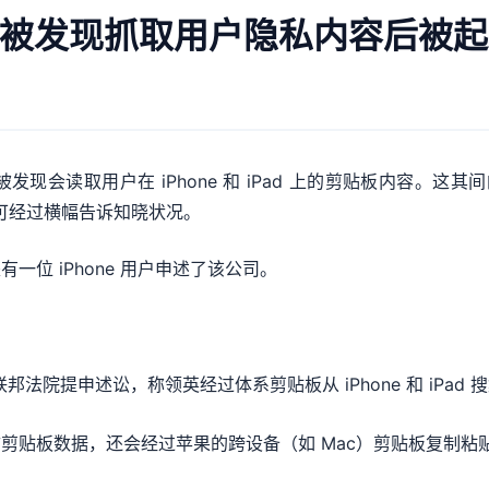
app 被发现抓取用户隐私内容后被
程序被发现会读取用户在 iPhone 和 iPad 上的剪贴板内容。这其
户可经过横幅告诉知晓状况。
位 iPhone 用户申述了该公司。
山联邦法院提申述讼，称领英经过体系剪贴板从 iPhone 和 iPad
拜访剪贴板数据，还会经过苹果的跨设备（如 Mac）剪贴板复制