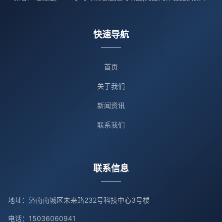
快速导航
首页
关于我们
新闻资讯
联系我们
联系信息
地址：济南南城区未来路232号科技中心3号楼
电话：15036060941