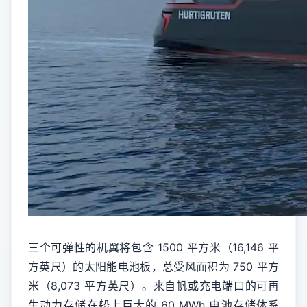
三个可弹性的机翼将包含 1500 平方米（16,146 平
方英尺）的太阳能电池板，总受风面积为 750 平方
米（8,073 平方英尺）。来自帆或充电端口的可再
生动力存储在船上巨大的 60 MWh 电池存储体系