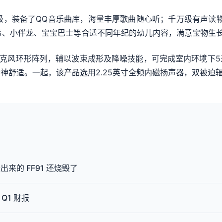
级，装备了QQ音乐曲库，海量丰厚歌曲随心听；千万级有声读
事、小伴龙、宝宝巴士等合适不同年纪的幼儿内容，满意宝物生
4麦克风环形阵列，辅以波束成形及降噪技能，可完成室内环境下
神舒适。一起，该产品选用2.25英寸全频内磁扬声器，双被迫
来的 FF91 还烧毁了
Q1 财报