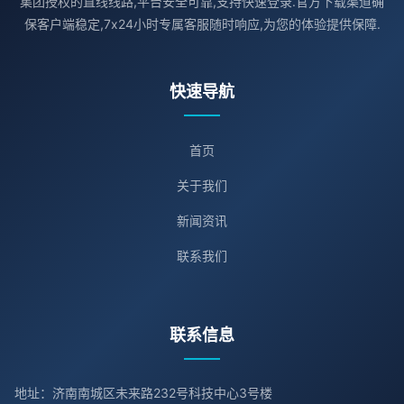
集团授权的直线线路,平台安全可靠,支持快速登录.官方下载渠道确
保客户端稳定,7x24小时专属客服随时响应,为您的体验提供保障.
快速导航
首页
关于我们
新闻资讯
联系我们
联系信息
地址：济南南城区未来路232号科技中心3号楼