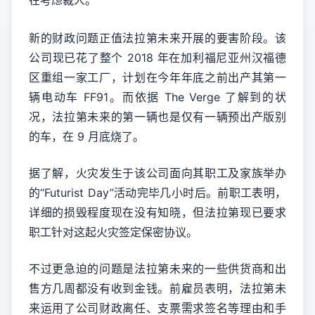
在考虑裁人。
新的财政问题正值法拉第未来开展的要害阶段。该
公司现已花了整个 2018 年在加利福尼亚州汉福德
区重组一家工厂，计划在今年年底之前出产其第一
辆电动车 FF91。而依据 The Verge 了解到的状
况，法拉第未来的第一辆也是仅有一辆预出产版别
的车，在 9 月底烧了。
据了解，火灾发生于该公司面向其职工及家族举办
的“Futurist Day”活动完毕几小时后。前职工表明，
详细的损毁程度现在没有知晓，但法拉第现已要求
职工针对这起火灾签定保密协议。
不过更急迫的问题是法拉第未来的一些供货商和出
售方几周都没有收到金钱。前雇员表明，法拉第未
来运用了公司财政离任、支票需求签名等理由和手