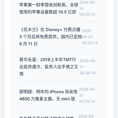
2026-06-
苹果第一财季营收创新高，全球
14
使用的苹果设备数超 16.5 亿部
00:35:14
《花木兰》在 Disney+ 付费点播
2026-
3 个月后将免费提供，国内已定档
06-05
00:35:14
9 月 11 日
普华永道：2018上半年TMT行
2026-06-
业投资遇冷，投资人出手慎之又
01
00:35:14
慎
2026-05-
郭明錤：明年的 iPhone 将采用
31
4800 万像素主摄，无 mini 版
00:35:14
2026-05-