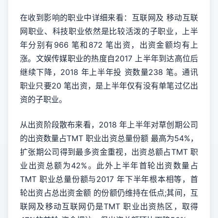
在收到影响的职业中详细来看：互联网及 移动互联
网职业、科技职业依然是比较活泼的子职业，上半
年分别有966 笔和872 笔出资，出资金额均有上
涨。文娱传媒职业的热度自2017 上半年到达高位后
继续下降，2018 年上半年投 资数量238 笔。通讯
职业只要20 笔出资，是上半年仅有没有单笔过亿出
资的子职业。
从出资阶段散布来看，2018 年上半年对草创期公司
的出资数量占TMT 职业出资总量份额 最高为54%，
扩张期公司得到最多资金重视，出资总额占TMT 职
业出资总额为42%。此外上半年首轮出资数量占
TMT 职业总量份额与2017 年下半年根本相等，首
轮出资占总出资金额 的份额仍维持在低点;其间，互
联网及移动互联网仍是TMT 职业出资热区，取得