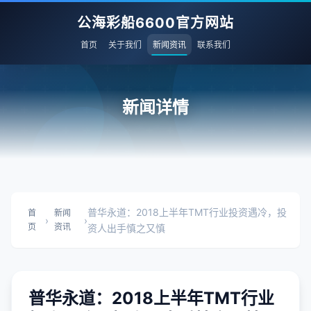
公海彩船6600官方网站
首页
关于我们
新闻资讯
联系我们
新闻详情
普华永道：2018上半年TMT行业投资遇冷，投
首
新闻
›
›
页
资讯
资人出手慎之又慎
普华永道：2018上半年TMT行业