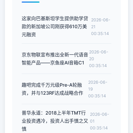
这家向巴基斯坦学生提供助学贷
2026-06-
款的新加坡公司刚获得610万美
21
00:35:14
元融资
2026-06-
京东物联宣布推出全新一代语音
20
智能产品——京鱼座AI音箱C1
00:35:14
2026-06-
趣吧完成千万元级Pre-A轮融
19
资，并与123RF达成战略合作
00:35:14
普华永道：2018上半年TMT行
2026-06-
业投资遇冷，投资人出手慎之又
01
00:35:14
慎