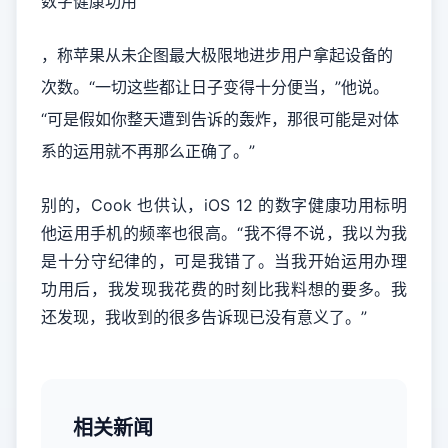
数字健康功用
，称苹果从未企图最大极限地进步用户拿起设备的
次数。“一切这些都让日子变得十分便当，”他说。
“可是假如你整天遭到告诉的轰炸，那很可能是对体
系的运用就不再那么正确了。”
别的，Cook 也供认，iOS 12 的数字健康功用标明
他运用手机的频率也很高。“我不得不说，我以为我
是十分守纪律的，可是我错了。当我开始运用办理
功用后，我发现我花费的时刻比我料想的要多。我
还发现，我收到的很多告诉现已没有意义了。”
相关新闻