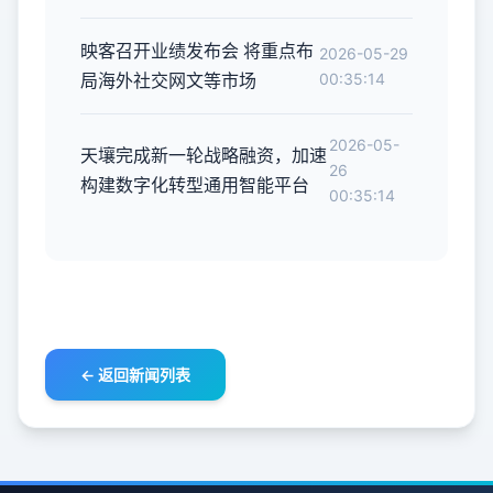
映客召开业绩发布会 将重点布
2026-05-29
局海外社交网文等市场
00:35:14
2026-05-
天壤完成新一轮战略融资，加速
26
构建数字化转型通用智能平台
00:35:14
← 返回新闻列表