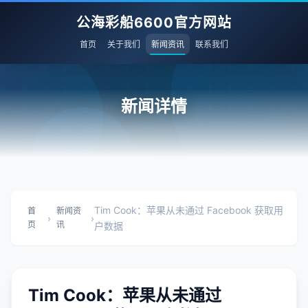
公海彩船6600官方网站
首页
关于我们
新闻资讯
联系我们
新闻详情
Tim Cook：苹果从未通过 Facebook 获取用
首
新闻资
›
›
页
讯
户数据
Tim Cook：苹果从未通过