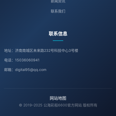
新闻资讯
联系我们
联系信息
地址：济南南城区未来路232号科技中心3号楼
电话：15036060941
邮箱：digital95@qq.com
网站地图
© 2019–2025 公海彩船6600官方网站 版权所有