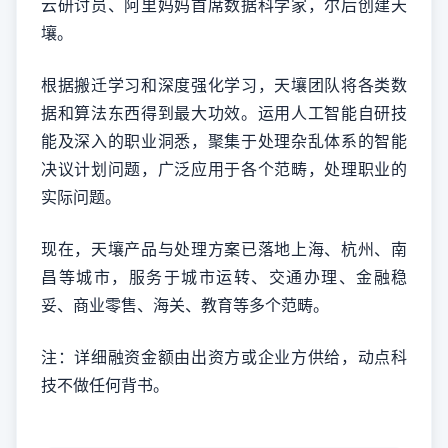
云研讨员、阿里妈妈首席数据科学家，尔后创建天
壤。
根据搬迁学习和深度强化学习，天壤团队将各类数
据和算法东西得到最大功效。运用人工智能自研技
能及深入的职业洞悉，聚集于处理杂乱体系的智能
决议计划问题，广泛应用于各个范畴，处理职业的
实际问题。
现在，天壤产品与处理方案已落地上海、杭州、南
昌等城市，服务于城市运转、交通办理、金融稳
妥、商业零售、海关、教育等多个范畴。
注：详细融资金额由出资方或企业方供给，动点科
技不做任何背书。