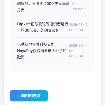
阅服务，曾考虑 2000 美元高价
13
00:35:14
月费
Flipkart正与软银等投资者进行
2026-06-12
一轮30亿美元的融资谈判
00:35:14
巴基斯坦金融科技公司
2026-06-
NayaPay获得南亚最大种子轮
08
00:35:14
融资
← 返回新闻列表