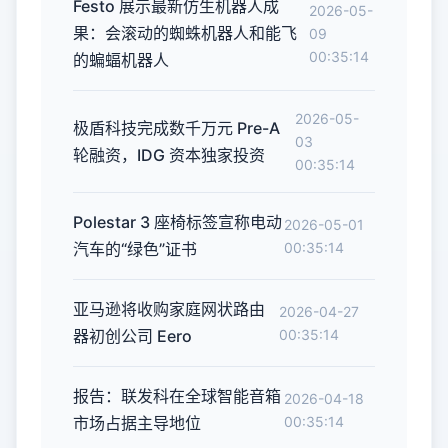
Festo 展示最新仿生机器人成
2026-05-
果：会滚动的蜘蛛机器人和能飞
09
00:35:14
的蝙蝠机器人
2026-05-
极盾科技完成数千万元 Pre-A
03
轮融资，IDG 资本独家投资
00:35:14
Polestar 3 座椅标签宣称电动
2026-05-01
汽车的“绿色”证书
00:35:14
亚马逊将收购家庭网状路由
2026-04-27
器初创公司 Eero
00:35:14
报告：联发科在全球智能音箱
2026-04-18
市场占据主导地位
00:35:14