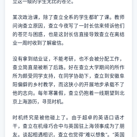
立这一级的学生无比的苍茫。
某次政治课，除了查立全系的学生都旷了课。教师
问询查立原因，查立今夜写了一封长信来倾诉他们
的苍茫与困惑，也是这封长信直接导致查立在离结
业一周时收到了解雇信。
没有拿到结业证，不能考研，也不会被分配工作，
查立简直是被断了后路。好在查立大学期间的所作
所为颇受同学支持，在同学协助下，查立到安徽阜
阳偏僻的乡村教学，而这狭小的开展地步承载不了
他的志向。每年寒暑假，查立仍抱着一线期望到北
京上海游历，寻觅时机。
时机终究是被他碰上了。由于超卓的英语口语才
干，查立在机缘巧合中与英国驻上海领事成为了朋
友。谈起相遇相识，查立也觉得“难以想象”。“英国