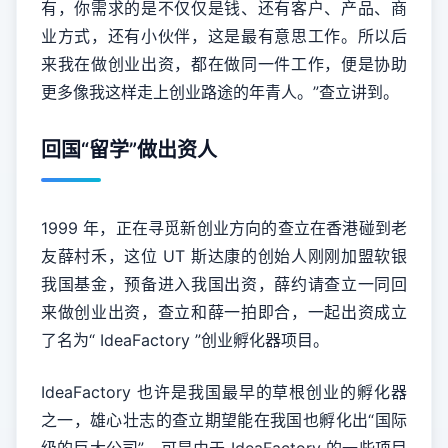
有，你需求的是不仅仅是钱、还有客户、产品、商
业方式，还有小伙伴，这是最有意思工作。所以后
来我在做创业出资，都在做同一件工作，便是协助
更多像我这样走上创业路途的年青人。”查立讲到。
回国“留学”做出资人
1999 年，正在寻觅新创业方向的查立在香港碰到老
友薛村禾，这位 UT 斯达康的创始人刚刚加盟软银
我国基金，预备进入我国出资，薛约请查立一同回
来做创业出资，查立和薛一拍即合，一起出资成立
了名为“ IdeaFactory ”创业孵化器项目。
IdeaFactory 也许是我国最早的草根创业的孵化器
之一，雄心壮志的查立期望能在我国也孵化出“国际