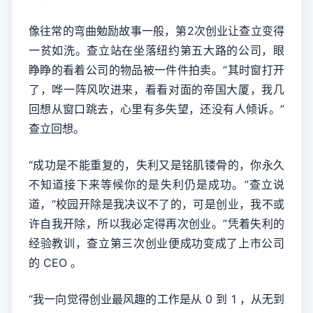
像往常的弯曲勉励故事一般，第2次创业让查立变得
一贫如洗。查立站在坐落纽约第五大路的公司，眼
睁睁的看着公司的物品被一件件拍卖。“其时窗打开
了，哗一阵风吹进来，看看对面的帝国大厦，我几
回想从窗口跳去，心里有多失望，还没有人倾诉。”
查立回想。
“成功是不能重复的，失利又是铭肌镂骨的，你永久
不知道接下来等候你的是失利仍是成功。”查立说
道，“校园开除是我决议不了的，可是创业，我不或
许自我开除，所以我必定得再次创业。”凭着失利的
经验教训，查立第三次创业便成功变成了上市公司
的 CEO 。
“我一向觉得创业最风趣的工作是从 0 到 1 ，从无到