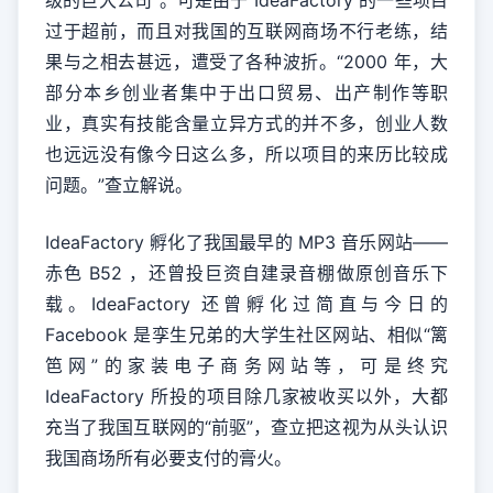
级的巨大公司”。可是由于 IdeaFactory 的一些项目
过于超前，而且对我国的互联网商场不行老练，结
果与之相去甚远，遭受了各种波折。“2000 年，大
部分本乡创业者集中于出口贸易、出产制作等职
业，真实有技能含量立异方式的并不多，创业人数
也远远没有像今日这么多，所以项目的来历比较成
问题。”查立解说。
IdeaFactory 孵化了我国最早的 MP3 音乐网站——
赤色 B52 ，还曾投巨资自建录音棚做原创音乐下
载。IdeaFactory 还曾孵化过简直与今日的
Facebook 是孪生兄弟的大学生社区网站、相似“篱
笆网”的家装电子商务网站等，可是终究
IdeaFactory 所投的项目除几家被收买以外，大都
充当了我国互联网的“前驱”，查立把这视为从头认识
我国商场所有必要支付的膏火。