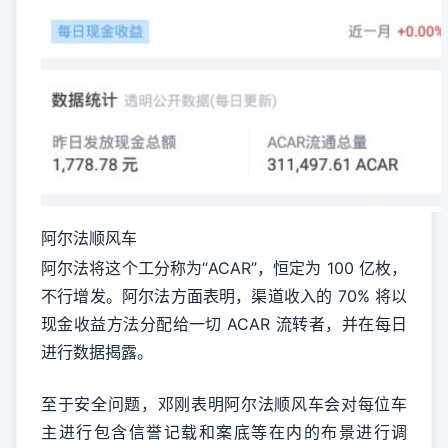
阿尔法顺风车
阿尔法将这个工分称为“ACAR”，恒定为 100 亿枚，
不行增发。阿尔法方面表明，渠道收入的 70% 将以
现金收益方法分配给一切 ACAR 流转者，并在每日
进行数据揭露。
至于安全问题，邓刚表明阿尔法顺风车会对每位车
主进行包含信誉记载和案底等在内的布景进行调