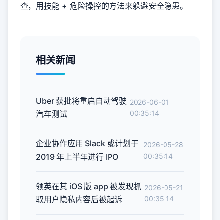
查，用技能 + 危险操控的方法来躲避安全隐患。
相关新闻
Uber 获批将重启自动驾驶
2026-06-01
汽车测试
00:35:14
企业协作应用 Slack 或计划于
2026-05-28
2019 年上半年进行 IPO
00:35:14
领英在其 iOS 版 app 被发现抓
2026-05-21
取用户隐私内容后被起诉
00:35:14