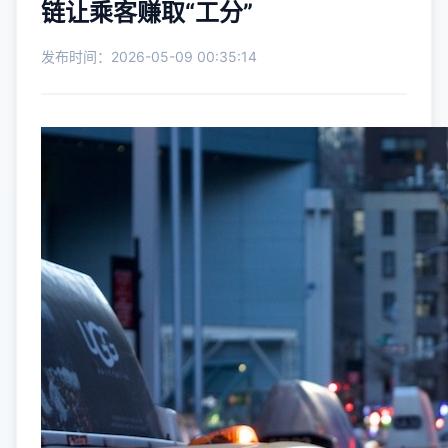
链让乘客赚取“工分”
发布时间：2026-05-09 00:35:14