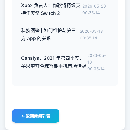
Xbox 负责人：微软将持续支
2026-05-20
持任天堂 Switch 2
00:35:14
科技图鉴 | 如何维护与第三
2026-05-18
方 App 的关系
00:35:14
2026-05-
Canalys：2021 年第四季度，
10
苹果重夺全球智能手机市场桂冠
00:35:14
← 返回新闻列表