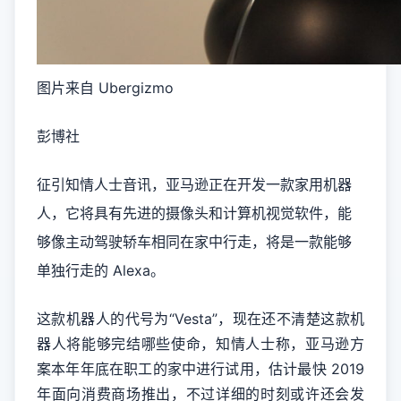
图片来自 Ubergizmo
彭博社
征引知情人士音讯，亚马逊正在开发一款家用机器
人，它将具有先进的摄像头和计算机视觉软件，能
够像主动驾驶轿车相同在家中行走，将是一款能够
单独行走的 Alexa。
这款机器人的代号为“Vesta”，现在还不清楚这款机
器人将能够完结哪些使命，知情人士称，亚马逊方
案本年年底在职工的家中进行试用，估计最快 2019
年面向消费商场推出，不过详细的时刻或许还会发