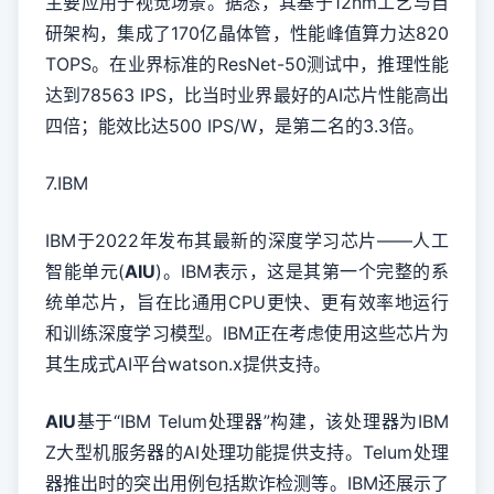
主要应用于视觉场景。据悉，其基于12nm工艺与自
研架构，集成了170亿晶体管，性能峰值算力达820
TOPS。在业界标准的ResNet-50测试中，推理性能
达到78563 IPS，比当时业界最好的AI芯片性能高出
四倍；能效比达500 IPS/W，是第二名的3.3倍。
7.IBM
IBM于2022年发布其最新的深度学习芯片——人工
智能单元(
AIU
)。IBM表示，这是其第一个完整的系
统单芯片，旨在比通用CPU更快、更有效率地运行
和训练深度学习模型。IBM正在考虑使用这些芯片为
其生成式AI平台watson.x提供支持。
AIU
基于“IBM Telum处理器”构建，该处理器为IBM
Z大型机服务器的AI处理功能提供支持。Telum处理
器推出时的突出用例包括欺诈检测等。IBM还展示了