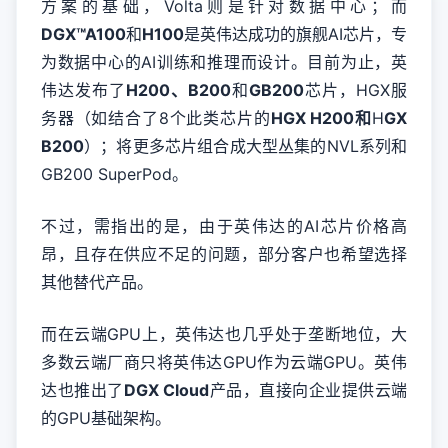
方案的基础，Volta则是针对数据中心；而
DGX™A100
和
H100
是英伟达成功的旗舰AI芯片，专
为数据中心的AI训练和推理而设计。目前为止，英
伟达发布了
H200、B200
和
GB200
芯片，HGX服
务器（如结合了8个此类芯片的
HGX H200和
H
GX
B200
）；将更多芯片组合成大型丛集的NVL系列和
GB200 SuperPod。
不过，需指出的是，由于英伟达的AI芯片价格高
昂，且存在供应不足的问题，部分客户也希望选择
其他替代产品。
而在云端GPU上，英伟达也几乎处于垄断地位，大
多数云端厂商只将英伟达GPU作为云端GPU。英伟
达也推出了
DGX Cloud
产品，直接向企业提供云端
的GPU基础架构。