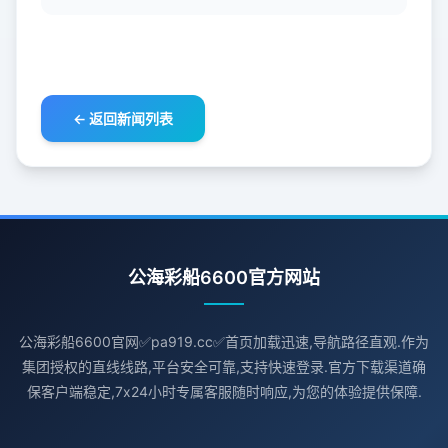
← 返回新闻列表
公海彩船6600官方网站
公海彩船6600官网✅pa919.cc✅首页加载迅速,导航路径直观.作为
集团授权的直线线路,平台安全可靠,支持快速登录.官方下载渠道确
保客户端稳定,7x24小时专属客服随时响应,为您的体验提供保障.