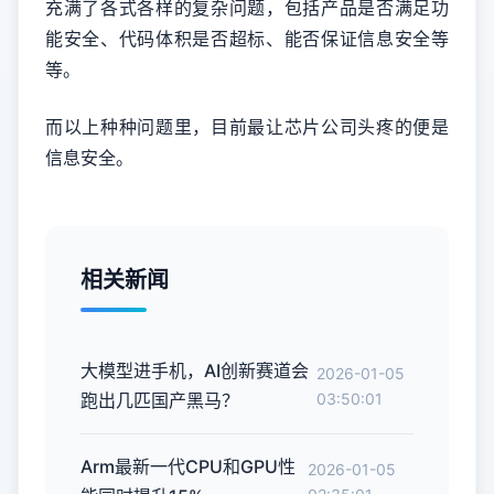
充满了各式各样的复杂问题，包括产品是否满足功
能安全、代码体积是否超标、能否保证信息安全等
等。
而以上种种问题里，目前最让芯片公司头疼的便是
信息安全。
相关新闻
大模型进手机，AI创新赛道会
2026-01-05
跑出几匹国产黑马？
03:50:01
Arm最新一代CPU和GPU性
2026-01-05