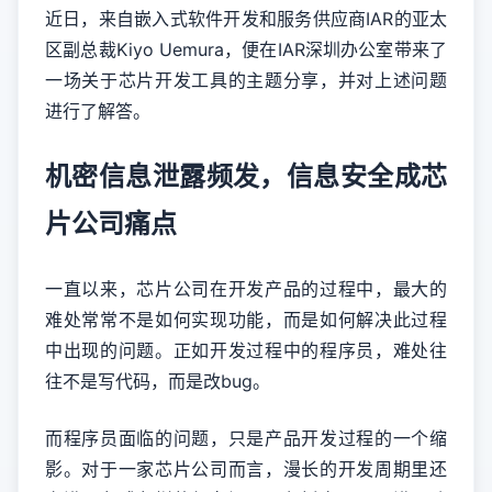
近日，来自嵌入式软件开发和服务供应商IAR的亚太
区副总裁Kiyo Uemura，便在IAR深圳办公室带来了
一场关于芯片开发工具的主题分享，并对上述问题
进行了解答。
机密信息泄露频发，信息安全成芯
片公司痛点
一直以来，芯片公司在开发产品的过程中，最大的
难处常常不是如何实现功能，而是如何解决此过程
中出现的问题。正如开发过程中的程序员，难处往
往不是写代码，而是改bug。
而程序员面临的问题，只是产品开发过程的一个缩
影。对于一家芯片公司而言，漫长的开发周期里还