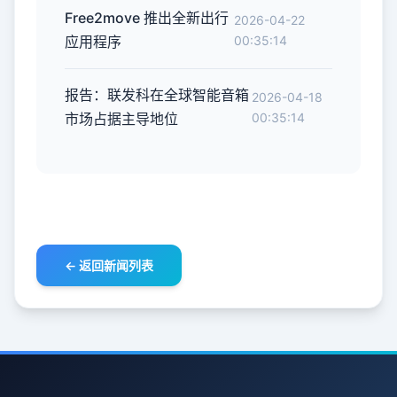
Free2move 推出全新出行
2026-04-22
应用程序
00:35:14
报告：联发科在全球智能音箱
2026-04-18
市场占据主导地位
00:35:14
← 返回新闻列表