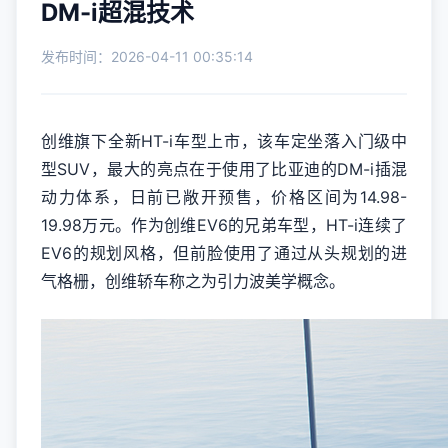
DM-i超混技术
发布时间：2026-04-11 00:35:14
创维旗下全新HT-i车型上市，该车定坐落入门级中
型SUV，最大的亮点在于使用了比亚迪的DM-i插混
动力体系，日前已敞开预售，价格区间为14.98-
19.98万元。作为创维EV6的兄弟车型，HT-i连续了
EV6的规划风格，但前脸使用了通过从头规划的进
气格栅，创维轿车称之为引力波美学概念。