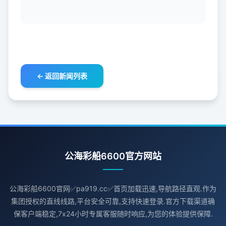
← 返回新闻列表
公海彩船6600官方网站
公海彩船6600官网✅pa919.cc✅首页加载迅速,导航路径直观.作为
集团授权的直线线路,平台安全可靠,支持快速登录.官方下载渠道确
保客户端稳定,7x24小时专属客服随时响应,为您的体验提供保障.