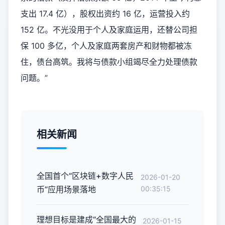
支出 17.4 亿），股权出资约 16 亿，运营投入约
152 亿。不光没用于个人及家庭运用，还替公司担
保 100 多亿，个人及家庭两套房产和财物都被冻
住，债台高筑。我将与债款小组竭尽全力处理债款
问题。”
相关新闻
全国首个“区块链+数字人民
2026-01-20
币”应用场景落地
00:35:15
理想目标是建成“全国最大的
2026-01-15