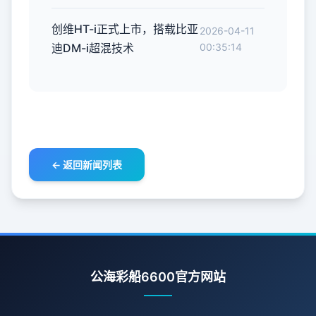
创维HT-i正式上市，搭载比亚
2026-04-11
迪DM-i超混技术
00:35:14
← 返回新闻列表
公海彩船6600官方网站