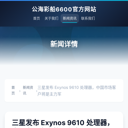
公海彩船6600官方网站
首页
关于我们
新闻资讯
联系我们
新闻详情
三星发布 Exynos 9610 处理器，中国市场客
首
新闻资
›
›
页
讯
户将是主力军
三星发布 Exynos 9610 处理器，