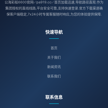
公海彩船6600官网✅pa919.cc✅首页加载迅速,导航路径直观.作为
集团授权的直线线路,平台安全可靠,支持快速登录.官方下载渠道确
保客户端稳定,7x24小时专属客服随时响应,为您的体验提供保障.
快速导航
首页
关于我们
新闻资讯
联系我们
联系信息